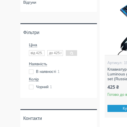
Відгуки
Фільтри
Ціна
1
Наявність
Клавиату
В наявності
1
Luminous 
set (Russi
Колір
425 ₴
Чорний
1
Готово до 
Ку
Контакти