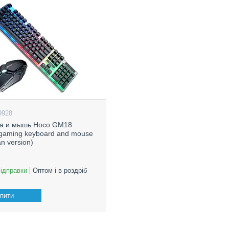
9928
ра и мышь Hoco GM18
gaming keyboard and mouse
an version)
відправки
Оптом і в роздріб
пити