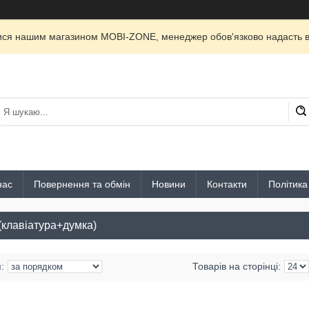
лися нашим магазином MOBI-ZONE, менеджер обов'язково надасть ві
нас
Повернення та обмін
Новини
Контакти
Політика
(клавіатура+думка)