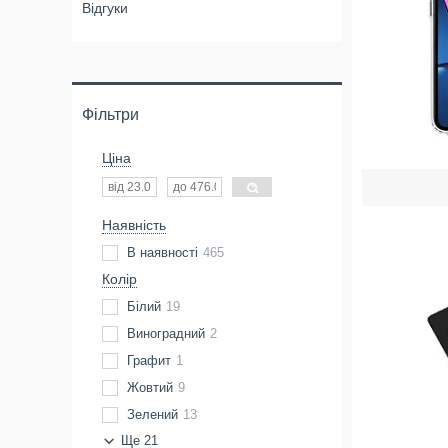
Відгуки
Фільтри
Ціна
Наявність
В наявності
465
Колір
Білий
19
Виноградний
2
Графит
1
Жовтий
9
Зелений
13
Ще 21