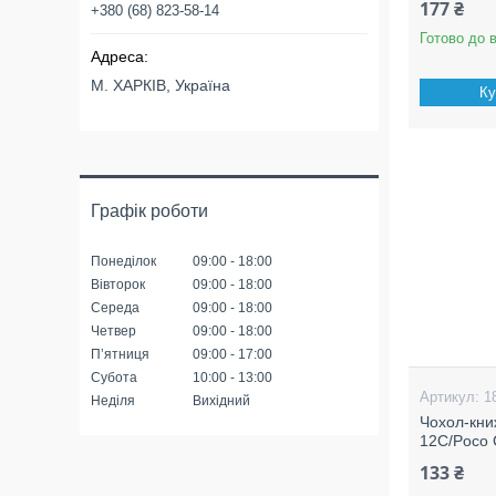
177 ₴
+380 (68) 823-58-14
Готово до 
М. ХАРКІВ, Україна
Ку
Графік роботи
Понеділок
09:00
18:00
Вівторок
09:00
18:00
Середа
09:00
18:00
Четвер
09:00
18:00
Пʼятниця
09:00
17:00
Субота
10:00
13:00
1
Неділя
Вихідний
Чохол-кни
12C/Poco 
133 ₴