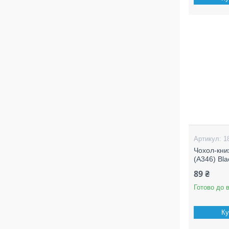
1
Чохол-кни
(A346) Bla
89 ₴
Готово до 
Ку