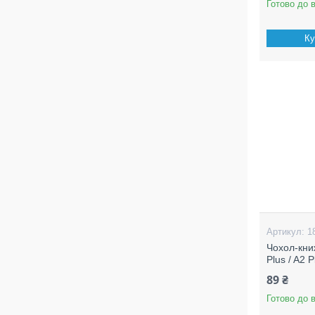
Готово до 
Ку
1
Чохол-кни
Plus / A2 
89 ₴
Готово до 