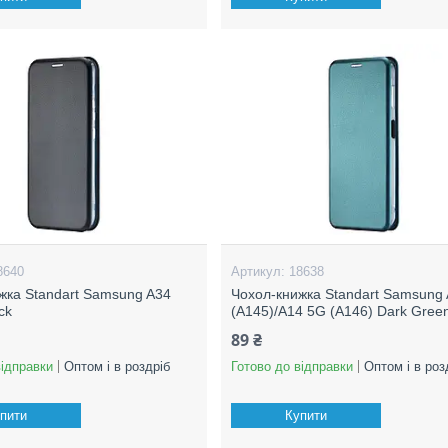
8640
18638
жка Standart Samsung A34
Чохол-книжка Standart Samsung
ck
(A145)/A14 5G (A146) Dark Gree
89 ₴
відправки
Оптом і в роздріб
Готово до відправки
Оптом і в роз
пити
Купити