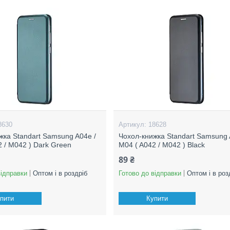
8630
18628
жка Standart Samsung A04e /
Чохол-книжка Standart Samsung 
2 / M042 ) Dark Green
M04 ( A042 / M042 ) Black
89 ₴
відправки
Оптом і в роздріб
Готово до відправки
Оптом і в роз
пити
Купити