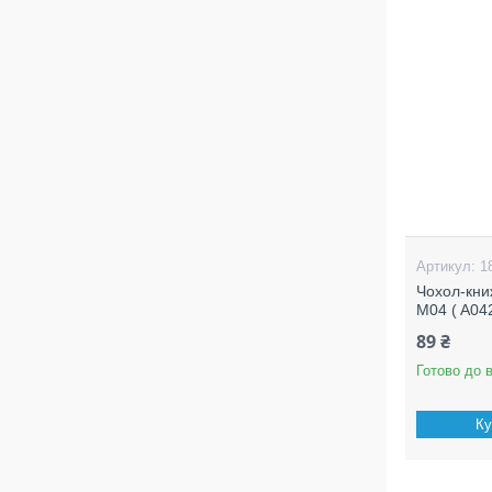
1
Чохол-кни
M04 ( A04
89 ₴
Готово до 
Ку