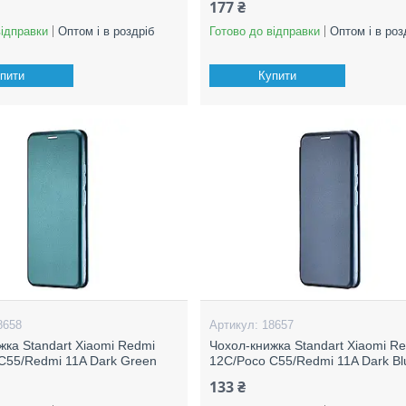
177 ₴
відправки
Оптом і в роздріб
Готово до відправки
Оптом і в роз
пити
Купити
8658
18657
жка Standart Xiaomi Redmi
Чохол-книжка Standart Xiaomi R
C55/Redmi 11A Dark Green
12C/Poco C55/Redmi 11A Dark Bl
133 ₴