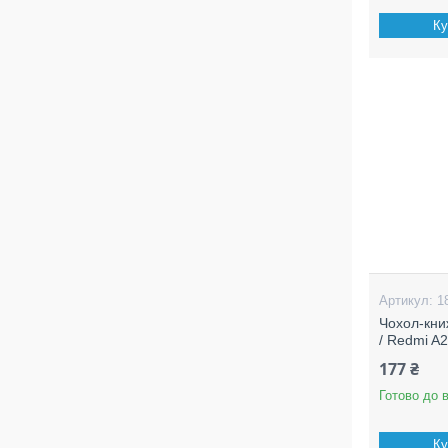
Ку
1
Чохол-кни
/ Redmi A2
177 ₴
Готово до 
Ку