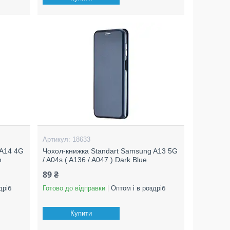
18633
 A14 4G
Чохол-книжка Standart Samsung A13 5G
n
/ A04s ( A136 / A047 ) Dark Blue
89 ₴
дріб
Готово до відправки
Оптом і в роздріб
Купити