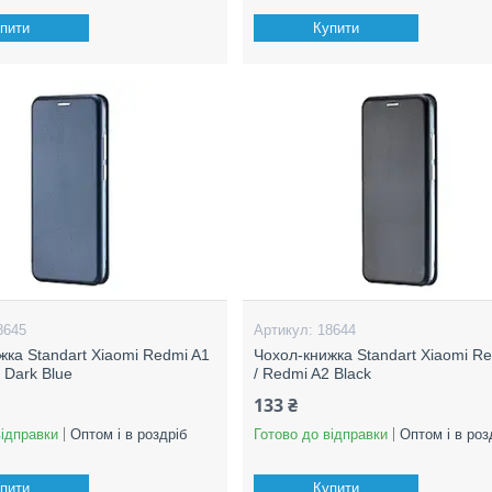
пити
Купити
8645
18644
жка Standart Xiaomi Redmi A1
Чохол-книжка Standart Xiaomi R
 Dark Blue
/ Redmi A2 Black
133 ₴
відправки
Оптом і в роздріб
Готово до відправки
Оптом і в роз
пити
Купити