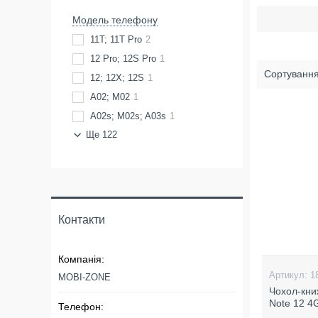
Модель телефону
11T; 11T Pro
2
12 Pro; 12S Pro
1
12; 12X; 12S
1
A02; M02
1
A02s; M02s; A03s
1
Ще 122
Контакти
1
MOBI-ZONE
Чохол-кни
Note 12 4