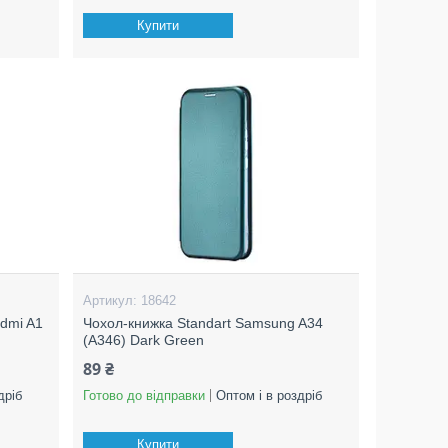
Купити
18642
edmi A1
Чохол-книжка Standart Samsung A34
(A346) Dark Green
89 ₴
дріб
Готово до відправки
Оптом і в роздріб
Купити