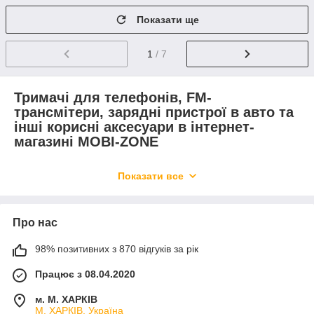
Показати ще
1
/ 7
Тримачі для телефонів, FM-
трансмітери, зарядні пристрої в авто та
інші корисні аксесуари в інтернет-
магазині MOBI-ZONE
Автомобіль в житті сучасної людини — не просто спосіб
Показати все
зручного пересування, а й надійний помічник. Щоденні
поїздки в магазин за продуктами, на роботу та просто у
подорож потребують облаштування салону автомобіля
зручними та корисними аксесуарами. Різноманітні зарядні
Про нас
пристрої, FM-трансмітери та зручні автомобільні холдери
дозволять зробити процес кермування приємним та
98% позитивних з 870 відгуків за рік
максимально безпечним як для водія, так і для пасажирів.
Працює з 08.04.2020
Які автотовари можна купити у MOBI-ZONE
м. М. ХАРКІВ
У каталозі інтернет-магазину MOBI-ZONE представлені
М. ХАРКІВ, Україна
популярні серед водіїв автотовари: