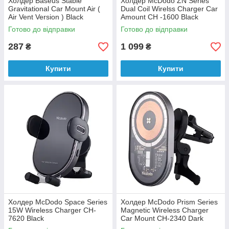
Холдер Baseus Stable
Холдер McDodo ZN Series
Gravitational Car Mount Air (
Dual Coil Wirelss Charger Car
Air Vent Version ) Black
Amount CH -1600 Black
Готово до відправки
Готово до відправки
287
1 099
₴
₴
Купити
Купити
Холдер McDodo Space Series
Холдер McDodo Prism Series
15W Wireless Charger CH-
Magnetic Wireless Charger
7620 Black
Car Mount CH-2340 Dark
Grey