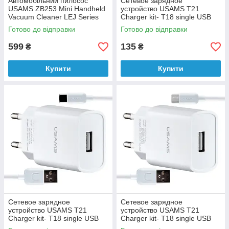
Автомобільний пилосос
Сетевое зарядное
USAMS ZB253 Mini Handheld
устройство USAMS T21
Vacuum Cleaner LEJ Series
Charger kit- T18 single USB
White
EU charger + Lightning cable
Готово до відправки
Готово до відправки
White
599
135
₴
₴
Купити
Купити
Сетевое зарядное
Сетевое зарядное
устройство USAMS T21
устройство USAMS T21
Charger kit- T18 single USB
Charger kit- T18 single USB
EU charger + Type-C cable
EU charger + Micro cable