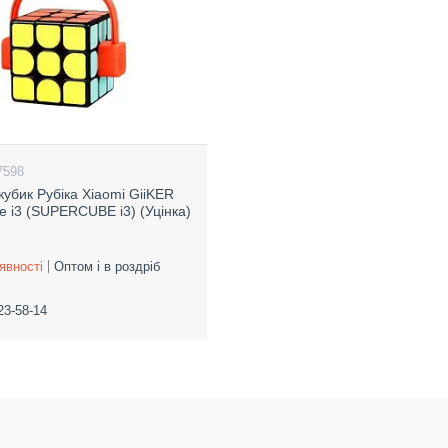
7598
кубик Рубіка Xiaomi GiiKER
e i3 (SUPERCUBE i3) (Уцінка)
явності
Оптом і в роздріб
23-58-14