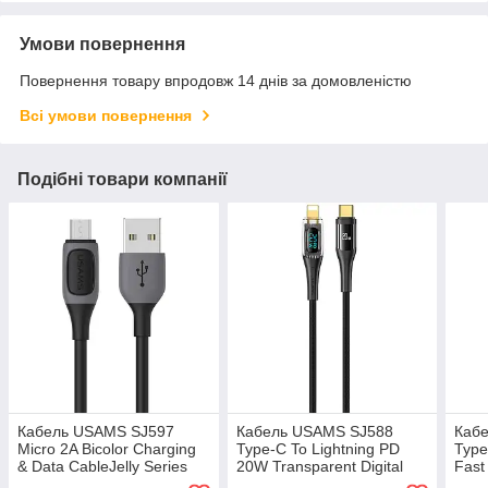
Умови повернення
Повернення товару впродовж 14 днів за домовленістю
Всі умови повернення
Подібні товари компанії
Кабель USAMS SJ597
Кабель USAMS SJ588
Каб
Micro 2A Bicolor Charging
Type-C To Lightning PD
Type
& Data CableJelly Series
20W Transparent Digital
Fast
1M Black
Display Cable Shadow
Data