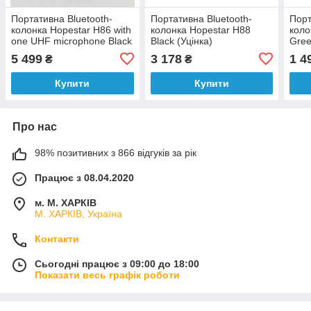
Портативна Bluetooth-
Портативна Bluetooth-
Порт
колонка Hopestar H86 with
колонка Hopestar H88
коло
one UHF microphone Black
Black (Уцінка)
Gre
5 499
3 178
1 4
₴
₴
Купити
Купити
Про нас
98% позитивних з 866 відгуків за рік
Працює з 08.04.2020
м. М. ХАРКІВ
М. ХАРКІВ, Україна
Контакти
Сьогодні працює з 09:00 до 18:00
Показати весь графік роботи