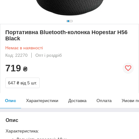
Портативна Bluetooth-колонка Hopestar H56
Black
Немає в наявності
Код: 22270
Опт і роздріб
719
₴
647 ₴
від 5 шт.
Опис
Характеристики
Доставка
Оплата
Умови п
Опис
Характеристика: