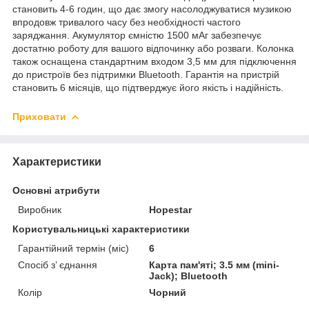
становить 4-6 годин, що дає змогу насолоджуватися музикою
впродовж тривалого часу без необхідності частого
заряджання. Акумулятор ємністю 1500 мАг забезпечує
достатню роботу для вашого відпочинку або розваги. Колонка
також оснащена стандартним входом 3,5 мм для підключення
до пристроїв без підтримки Bluetooth. Гарантія на пристрій
становить 6 місяців, що підтверджує його якість і надійність.
Приховати
Характеристики
Основні атрибути
Виробник
Hopestar
Користувальницькі характеристики
Гарантійний термін (міс)
6
Спосіб з’ єднання
Карта пам'яті; 3.5 мм (mini-
Jack); Bluetooth
Колір
Чорний