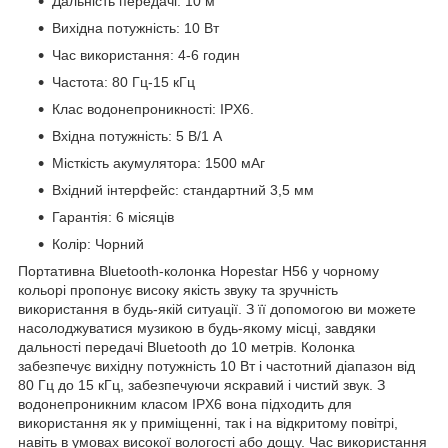
Дальність передачі: 10 м
Вихідна потужність: 10 Вт
Час використання: 4-6 годин
Частота: 80 Гц-15 кГц
Клас водонепроникності: IPX6.
Вхідна потужність: 5 В/1 А
Місткість акумулятора: 1500 мАг
Вхідний інтерфейс: стандартний 3,5 мм
Гарантія: 6 місяців
Колір: Чорний
Портативна Bluetooth-колонка Hopestar H56 у чорному
кольорі пропонує високу якість звуку та зручність
використання в будь-якій ситуації. З її допомогою ви можете
насолоджуватися музикою в будь-якому місці, завдяки
дальності передачі Bluetooth до 10 метрів. Колонка
забезпечує вихідну потужність 10 Вт і частотний діапазон від
80 Гц до 15 кГц, забезпечуючи яскравий і чистий звук. З
водонепроникним класом IPX6 вона підходить для
використання як у приміщенні, так і на відкритому повітрі,
навіть в умовах високої вологості або дощу. Час використання