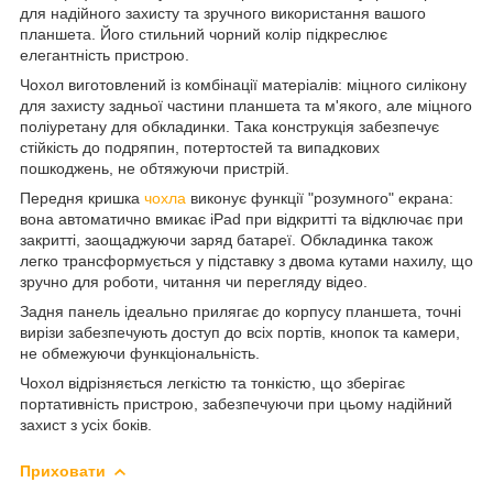
для надійного захисту та зручного використання вашого
планшета. Його стильний чорний колір підкреслює
елегантність пристрою.
Чохол виготовлений із комбінації матеріалів: міцного силікону
для захисту задньої частини планшета та м'якого, але міцного
поліуретану для обкладинки. Така конструкція забезпечує
стійкість до подряпин, потертостей та випадкових
пошкоджень, не обтяжуючи пристрій.
Передня кришка
чохла
виконує функції "розумного" екрана:
вона автоматично вмикає iPad при відкритті та відключає при
закритті, заощаджуючи заряд батареї. Обкладинка також
легко трансформується у підставку з двома кутами нахилу, що
зручно для роботи, читання чи перегляду відео.
Задня панель ідеально прилягає до корпусу планшета, точні
вирізи забезпечують доступ до всіх портів, кнопок та камери,
не обмежуючи функціональність.
Чохол відрізняється легкістю та тонкістю, що зберігає
портативність пристрою, забезпечуючи при цьому надійний
захист з усіх боків.
Приховати