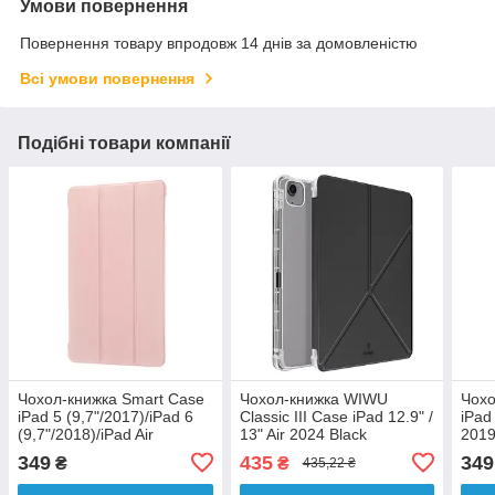
Умови повернення
Повернення товару впродовж 14 днів за домовленістю
Всі умови повернення
Подібні товари компанії
Чохол-книжка Smart Case
Чохол-книжка WIWU
Чохо
iPad 5 (9,7"/2017)/iPad 6
Classic III Case iPad 12.9" /
iPad
(9,7"/2018)/iPad Air
13" Air 2024 Black
2019
(9,7"/2013) Clear Pink
Pink
349
435
349
₴
₴
435,22 ₴
Sand