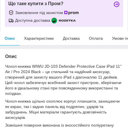
Що таке купити з Пром?
Замовлення під захистом
Доступна доставка
Опис
Характеристики
Доставка
Оплата
Умови п
Опис
Чохол-книжка WIWU JD-103 Defender Protective Case iPad 11''
Air / Pro 2024 Black – це стильний та надійний аксесуар,
створений для захисту вашого iPad з діагоналлю 11 дюймів.
Цей чохол забезпечує всебічний захист пристрою, зберігаючи
його в ідеальному стані при повсякденному використанні та
поїздках.
Чохол-книжка щільно охоплює корпус планшета, захищаючи
як екран, так і задню панель від подряпин, ударів та
забруднень. Міцні матеріали гарантують довговічність
аксесуарів.
Зовнішня поверхня виконана із зносостійкого поліуретану