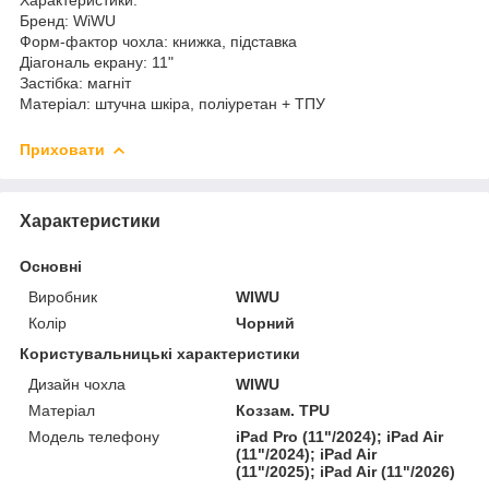
Бренд: WiWU
Форм-фактор чохла: книжка, підставка
Діагональ екрану: 11"
Застібка: магніт
Матеріал: штучна шкіра, поліуретан + ТПУ
Приховати
Характеристики
Основні
Виробник
WIWU
Колір
Чорний
Користувальницькі характеристики
Дизайн чохла
WIWU
Матеріал
Коззам. TPU
Модель телефону
iPad Pro (11"/2024); iPad Air
(11"/2024); iPad Air
(11"/2025); iPad Air (11"/2026)