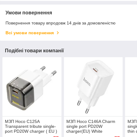
Умови повернення
Повернення товару впродовж 14 днів за домовленістю
Всі умови повернення
Подібні товари компанії
МЗП Hoco C125A
МЗП Hoco C146A Charm
МЗП
Transparent tribute single-
single port PD20W
sing
port PD20W charger ( EU )
charger(EU) White
thin
Transparent Black