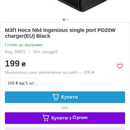
МЗП Hoco N64 Ingenious single port PD20W
charger(EU) Black
Готово до відправки
Код: 30822
Опт і роздріб
199
₴
Мінімальна сума замовлення на сайті — 200 ₴
166 ₴
від 5 шт.
Купити
або
Купити з