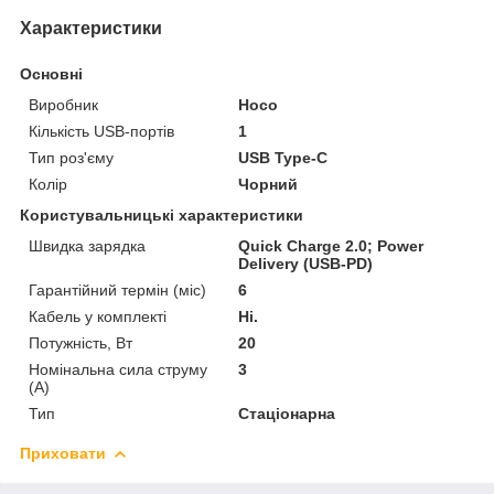
Характеристики
Основні
Виробник
Hoco
Кількість USB-портів
1
Тип роз'єму
USB Type-C
Колір
Чорний
Користувальницькі характеристики
Швидка зарядка
Quick Charge 2.0; Power
Delivery (USB-PD)
Гарантійний термін (міс)
6
Кабель у комплекті
Ні.
Потужність, Вт
20
Номінальна сила струму
3
(А)
Тип
Стаціонарна
Приховати