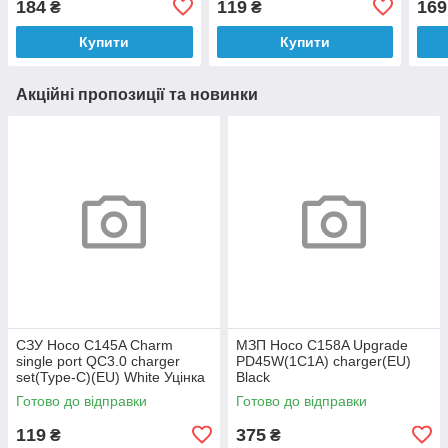
184
119
169
₴
₴
Купити
Купити
Акційні пропозиції та новинки
СЗУ Hoco C145A Charm
МЗП Hoco C158A Upgrade
single port QC3.0 charger
PD45W(1C1A) charger(EU)
set(Type-C)(EU) White Уцінка
Black
Готово до відправки
Готово до відправки
119
375
₴
₴