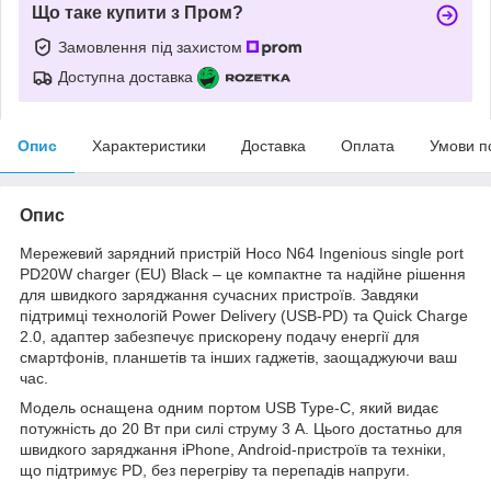
Що таке купити з Пром?
Замовлення під захистом
Доступна доставка
Опис
Характеристики
Доставка
Оплата
Умови п
Опис
Мережевий зарядний пристрій Hoco N64 Ingenious single port
PD20W charger (EU) Black – це компактне та надійне рішення
для швидкого заряджання сучасних пристроїв. Завдяки
підтримці технологій Power Delivery (USB-PD) та Quick Charge
2.0, адаптер забезпечує прискорену подачу енергії для
смартфонів, планшетів та інших гаджетів, заощаджуючи ваш
час.
Модель оснащена одним портом USB Type-C, який видає
потужність до 20 Вт при силі струму 3 А. Цього достатньо для
швидкого заряджання iPhone, Android-пристроїв та техніки,
що підтримує PD, без перегріву та перепадів напруги.