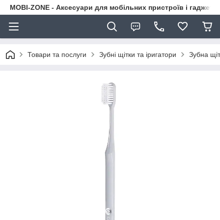
MOBI-ZONE - Аксесуари для мобільних пристроїв і гаджети
Товари та послуги
Зубні щітки та іригатори
Зубна щіт