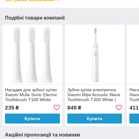
Подібні товари компанії
Насадки для зубної щітки
Зубна щітка електрична
Наса
Xiaomi MiJia Sonic Electric
Xiaomi Mijia Acoustic Wave
Xiao
Toothbrush T100 White
Toothbrush T300 White (
Toot
(3шт) MBS302
China Version )
Whit
235
849
411
₴
₴
Купити
Купити
Акційні пропозиції та новинки