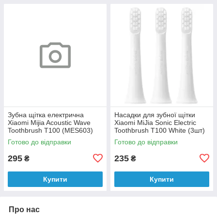
Зубна щітка електрична
Насадки для зубної щітки
Xiaomi Mijia Acoustic Wave
Xiaomi MiJia Sonic Electric
Toothbrush T100 (MES603)
Toothbrush T100 White (3шт)
White (China Version) Уцінка
MBS302
Готово до відправки
Готово до відправки
295
235
₴
₴
Купити
Купити
Про нас