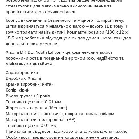
стоматологів для максимально якісного чищення та
профілактики кровоточивості ясен.
Корпус виконаний із безпечного та міцного поліпропілену,
щітка відрізняється мінімальною вагою – всього 11 г, тому її
зручно тримати навіть дитині. Компактні розміри (186 х 12 х
15,5 мм) роблять її підходящою як для домашнього, так і для
дорожнього використання.
Xiaomi DR.BEI Youth Edition - це комплексний захист
порожнини рота в поєднанні з ергономікою, надійністю та
мінімальним дизайном.
Характеристики:
Виробник: Xiaomi
Країна виробник: Китай
Колір: сірий
Вікова група: з 6 років
Товщина щетинок: 0.01 мм
Жорсткість: середня (Medium)
Матеріал щетин: синтетичні, покриття нікель-сріблом
Матеріал щітки: поліпропілен (PP)
Товщина щетин: 0.01 мм.
Призначення: від ясен, що кровоточать; комплексний захист
Особливості: мельхіорові нитки для кріплення щетинок,