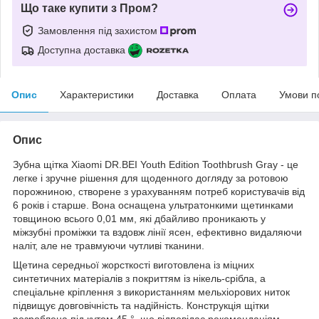
Що таке купити з Пром?
Замовлення під захистом
Доступна доставка
Опис
Характеристики
Доставка
Оплата
Умови п
Опис
Зубна щітка Xiaomi DR.BEI Youth Edition Toothbrush Gray - це
легке і зручне рішення для щоденного догляду за ротовою
порожниною, створене з урахуванням потреб користувачів від
6 років і старше. Вона оснащена ультратонкими щетинками
товщиною всього 0,01 мм, які дбайливо проникають у
міжзубні проміжки та вздовж лінії ясен, ефективно видаляючи
наліт, але не травмуючи чутливі тканини.
Щетина середньої жорсткості виготовлена із міцних
синтетичних матеріалів з покриттям із нікель-срібла, а
спеціальне кріплення з використанням мельхіорових ниток
підвищує довговічність та надійність. Конструкція щітки
розроблена під кутом 45 °, що відповідає рекомендаціям