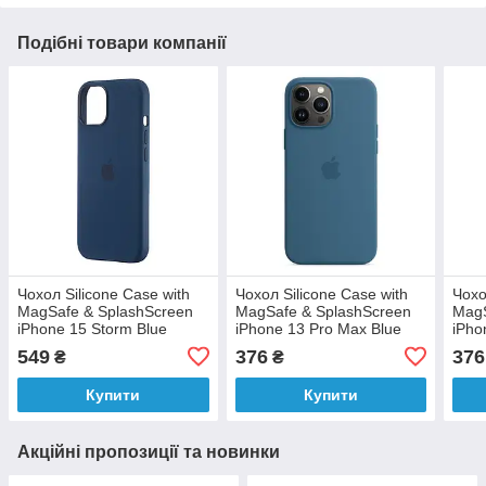
Подібні товари компанії
Чохол Silicone Case with
Чохол Silicone Case with
Чохо
MagSafe & SplashScreen
MagSafe & SplashScreen
MagS
iPhone 15 Storm Blue
iPhone 13 Pro Max Blue
iPho
Jay
Blue
549
376
376
₴
₴
Купити
Купити
Акційні пропозиції та новинки