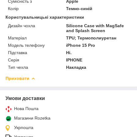
Сумісність з
Apple
Колір
Темно-синій
Користувальницькі характеристики
Дизайн чохла
Silicone Case with MagSafe
and Splash Screen
Матеріал
TPU; Термополиуретан
Модель телефону
iPhone 15 Pro
Підставка
Ні.
Серія
IPHONE
Тип чехла
Накладка
Приховати
Умови доставки
Нова Пошта
Магазини Rozetka
Укрпошта
Укрпошта