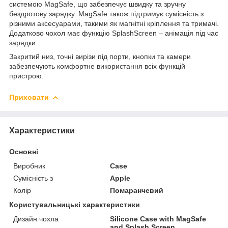
системою MagSafe, що забезпечує швидку та зручну
бездротову зарядку. MagSafe також підтримує сумісність з
різними аксесуарами, такими як магнітні кріплення та тримачі.
Додатково чохол має функцію SplashScreen – анімація під час
зарядки.
Закритий низ, точні вирізи під порти, кнопки та камери
забезпечують комфортне використання всіх функцій
пристрою.
Приховати
Характеристики
Основні
Виробник
Case
Сумісність з
Apple
Колір
Помаранчевий
Користувальницькі характеристики
Дизайн чохла
Silicone Case with MagSafe
and Splash Screen