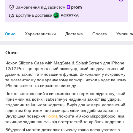
Замовлення під захистом
Доступна доставка
Опис
Характеристики
Доставка
Оплата
Умови п
Опис
Чохол Silicone Case with MagSafe & SplashScreen для iPhone
12/12 Pro - це преміальний аксесуар, який поєднує стильний
дизайн, захист та інноваційні функції. Виконаний у яскравому
та елегантному помаранчевому кольорі, чохол надає вашому
iPhone свіжого та виразного вигляду.
Чохол виготовлений з високоякісного термополіуретану, який
приємний на дотик і забезпечує надійний захист від ударів,
подряпин та інших ушкоджень. Виріз для камери доповнений
піднятим бортиком, що захищає лінзи від дрібних зарапін.
Внутрішня поверхня
чохла
покрита м'якою мікрофіброю, яка
захищає задню панель від потертостей та дрібних подряпин.
Вбудовані магніти дозволяють чохлу точно поєднуватися з