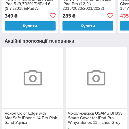
iPad 5 (9,7"/2017)/iPad 6
iPad Pro (12,9"/
Class
(9,7"/2018)/iPad Air
2018/2020/2021/2022)
13" 
(9,7"/2013) Clear Pink
iPad Air
349
285
435
₴
₴
Sand
(13"/2024/2025/2026)
Clear Dark Green (12)
Купити
Купити
Уцінка
Акційні пропозиції та новинки
Чохол Color Edge with
Чохол-книжка USAMS BH839
MagSafe iPhone 14 Pro Pink
Smart Cover for iPad Pro
Sand Уцінка
Winya Series 11 inches Grey
Уцінка