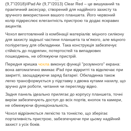
(9,7"/2018)/iPad Air (9,7"/2013) Clear Red – це вишуканий та
практичний аксесуар, створений для надійного захисту та
зручного використання вашого планшета. Його червоний
колір підкреслює елегантність пристрою та додає яскравих
акцентів.
Чохол виготовлений із комбінації матеріалів: міцного силікону
для захисту задньої частини планшета та м'якого, але міцного
поліуретану для обкладинки. Така конструкція забезпечує
стійкість до подряпин, потертостей та випадкових
пошкоджень, не обтяжуючи пристрій.
Передня кришка
чохла
виконує функції "розумного" екрана:
вона автоматично вмикає iPad при відкритті та відключає при
закритті, заощаджуючи заряд батареї. Обкладинка також
легко трансформується у підставку з двома кутами нахилу, що
зручно для роботи, читання чи перегляду відео.
Задня панель ідеально прилягає до корпусу планшета, точні
вирізи забезпечують доступ до всіх портів, кнопок та камери,
не обмежуючи функціональність.
Чохол відрізняється легкістю та тонкістю, що зберігає
портативність пристрою, забезпечуючи при цьому надійний
захист з усіх боків.