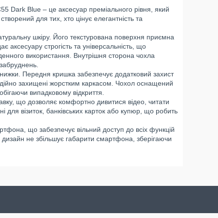
5 Dark Blue – це аксесуар преміального рівня, який
створений для тих, хто цінує елегантність та
натуральну шкіру. Його текстурована поверхня приємна
дає аксесуару строгість та універсальність, що
якденного використання. Внутрішня сторона чохла
 забруднень.
книжки. Передня кришка забезпечує додатковий захист
надійно захищені жорстким каркасом. Чохол оснащений
побігаючи випадковому відкриття.
вку, що дозволяє комфортно дивитися відео, читати
ні для візиток, банківських карток або купюр, що робить
артфона, що забезпечує вільний доступ до всіх функцій
й дизайн не збільшує габарити смартфона, зберігаючи