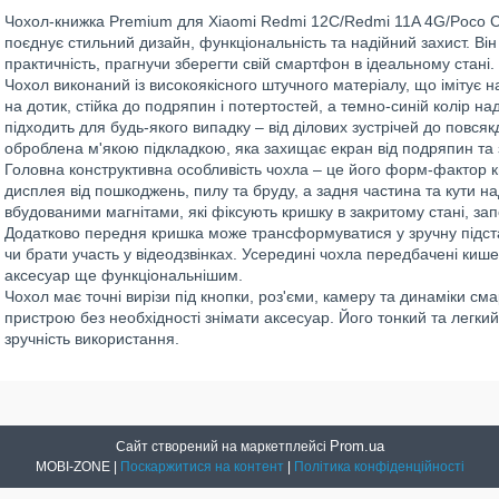
Чохол-книжка Premium для Xiaomi Redmi 12C/Redmi 11A 4G/Poco C5
поєднує стильний дизайн, функціональність та надійний захист. Він 
практичність, прагнучи зберегти свій смартфон в ідеальному стані.
Чохол виконаний із високоякісного штучного матеріалу, що імітує 
на дотик, стійка до подряпин і потертостей, а темно-синій колір на
підходить для будь-якого випадку – від ділових зустрічей до повс
оброблена м'якою підкладкою, яка захищає екран від подряпин та
Головна конструктивна особливість чохла – це його форм-фактор 
дисплея від пошкоджень, пилу та бруду, а задня частина та кути 
вбудованими магнітами, які фіксують кришку в закритому стані, за
Додатково передня кришка може трансформуватися у зручну підста
чи брати участь у відеодзвінках. Усередині чохла передбачені кише
аксесуар ще функціональнішим.
Чохол має точні вирізи під кнопки, роз'єми, камеру та динаміки см
пристрою без необхідності знімати аксесуар. Його тонкий та легки
зручність використання.
Prom.ua
Сайт створений на маркетплейсі
MOBI-ZONE |
Поскаржитися на контент
|
Політика конфіденційності