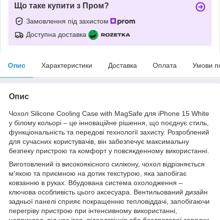
Що таке купити з Пром?
Замовлення під захистом
Доступна доставка
Опис
Характеристики
Доставка
Оплата
Умови п
Опис
Чохол Silicone Cooling Case with MagSafe для iPhone 15 White
у білому кольорі – це інноваційне рішення, що поєднує стиль,
функціональність та передові технології захисту. Розроблений
для сучасних користувачів, він забезпечує максимальну
безпеку пристрою та комфорт у повсякденному використанні.
Виготовлений із високоякісного силікону, чохол відрізняється
м'якою та приємною на дотик текстурою, яка запобігає
ковзанню в руках. Вбудована система охолодження –
ключова особливість цього аксесуара. Вентильований дизайн
задньої панелі сприяє покращенню тепловіддачі, запобігаючи
перегріву пристрою при інтенсивному використанні,
наприклад, під час ігор, відеодзвінків або бездротової зарядки.