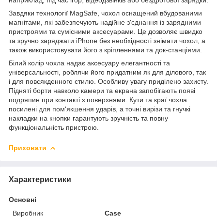
Завдяки технології MagSafe, чохол оснащений вбудованими
магнітами, які забезпечують надійне з'єднання із зарядними
пристроями та сумісними аксесуарами. Це дозволяє швидко
та зручно заряджати iPhone без необхідності знімати чохол, а
також використовувати його з кріпленнями та док-станціями.
Білий колір чохла надає аксесуару елегантності та
універсальності, роблячи його придатним як для ділового, так
і для повсякденного стилю. Особливу увагу приділено захисту.
Підняті борти навколо камери та екрана запобігають появі
подряпин при контакті з поверхнями. Кути та краї чохла
посилені для пом'якшення ударів, а точні вирізи та гнучкі
накладки на кнопки гарантують зручність та повну
функціональність пристрою.
Приховати
Характеристики
Основні
Виробник
Case