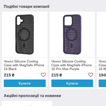
Подібні товари компанії
Чохол Silicone Cooling
Чохол Silicone Cooling
Чохо
Сase with MagSafe iPhone
Сase with MagSafe iPhone
Сase
16 Black
16 Pro Max Purple
16 B
пошк
215
215
194
₴
₴
Купити
Купити
Акційні пропозиції та новинки