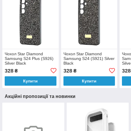
Чохол Star Diamond
Чохол Star Diamond
Чохо
Samsung S24 Plus (S926)
Samsung S24 (S921) Silver
Sams
Silver Black
Black
Silve
328
328
328
₴
₴
Купити
Купити
Акційні пропозиції та новинки