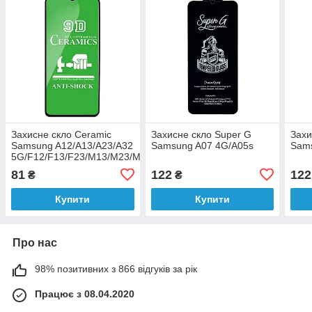
Захисне скло Ceramic
Захисне скло Super G
Захи
Samsung A12/A13/A23/A32
Samsung A07 4G/A05s
Sams
5G/F12/F13/F23/M13/M23/M32
5G/M33 Black
81
122
122
₴
₴
Купити
Купити
Про нас
98% позитивних з 866 відгуків за рік
Працює з 08.04.2020