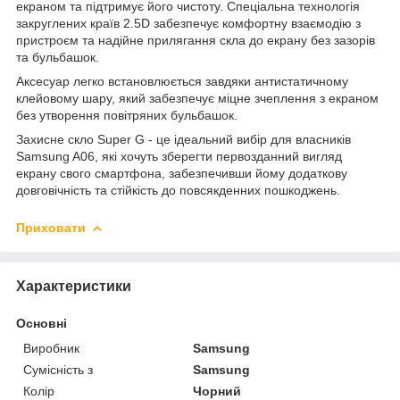
екраном та підтримує його чистоту. Спеціальна технологія
закруглених країв 2.5D забезпечує комфортну взаємодію з
пристроєм та надійне прилягання скла до екрану без зазорів
та бульбашок.
Аксесуар легко встановлюється завдяки антистатичному
клейовому шару, який забезпечує міцне зчеплення з екраном
без утворення повітряних бульбашок.
Захисне скло Super G - це ідеальний вибір для власників
Samsung A06, які хочуть зберегти первозданний вигляд
екрану свого смартфона, забезпечивши йому додаткову
довговічність та стійкість до повсякденних пошкоджень.
Приховати
Характеристики
Основні
Виробник
Samsung
Сумісність з
Samsung
Колір
Чорний