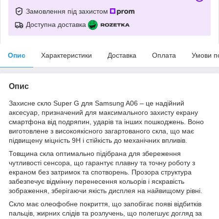
Замовлення під захистом
Доступна доставка
Опис
Характеристики
Доставка
Оплата
Умови п
Опис
Захисне скло Super G для Samsung A06 – це надійний
аксесуар, призначений для максимального захисту екрану
смартфона від подряпин, ударів та інших пошкоджень. Воно
виготовлене з високоякісного загартованого скла, що має
підвищену міцність 9Н і стійкість до механічних впливів.
Товщина скла оптимально підібрана для збереження
чутливості сенсора, що гарантує плавну та точну роботу з
екраном без затримок та спотворень. Прозора структура
забезпечує відмінну перенесення кольорів і яскравість
зображення, зберігаючи якість дисплея на найвищому рівні.
Скло має олеофобне покриття, що запобігає появі відбитків
пальців, жирних слідів та розлучень, що полегшує догляд за