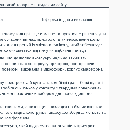
удь-який товар не покидаючи сайту.
ки
Інформація для замовлення
еленому кольорі – це стильне та практичне рішення для
є сучасний вигляд пристрою, а універсальний колір
охол створений із якісного силікону, який забезпечує
егко очищається від пилу чи відбитків пальців.
істю, що дозволяє аксесуару надійно захищати
щільно прилягає до корпусу пристрою, повторюючи
й поверхні, виконаній з мікрофібри, корпус смартфона
пристрою, а й кути, а також бічні грані. Легкі підняті
запобігаючи їхньому контакту з твердими поверхнями.
ть чохол практичним вибором для повсякденного
та кнопками, а потовщені накладки на бічних кнопках
а, але міцна конструкція аксесуара зберігає легкість та
ьно комфортним.
й аксесуар, який підкреслює витонченість пристрою,