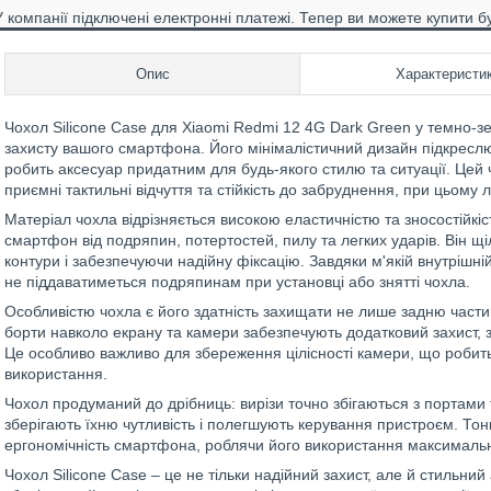
У компанії підключені електронні платежі. Тепер ви можете купити б
Опис
Характеристи
Чохол Silicone Case для Xiaomi Redmi 12 4G Dark Green у темно-з
захисту вашого смартфона. Його мінімалістичний дизайн підкреслю
робить аксесуар придатним для будь-якого стилю та ситуації. Цей ч
приємні тактильні відчуття та стійкість до забруднення, при цьому л
Матеріал чохла відрізняється високою еластичністю та зносостійк
смартфон від подряпин, потертостей, пилу та легких ударів. Він 
контури і забезпечуючи надійну фіксацію. Завдяки м'якій внутрішні
не піддаватиметься подряпинам при установці або знятті чохла.
Особливістю чохла є його здатність захищати не лише задню частину 
борти навколо екрану та камери забезпечують додатковий захист, 
Це особливо важливо для збереження цілісності камери, що роби
використання.
Чохол продуманий до дрібниць: вирізи точно збігаються з портами 
зберігають їхню чутливість і полегшують керування пристроєм. Тонк
ергономічність смартфона, роблячи його використання максимал
Чохол Silicone Case – це не тільки надійний захист, але й стильни