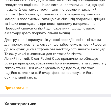
випадкових падіннях. Чохол виконаний таким чином, що краї
навколо блоку камер трохи підняті, створюючи захисний
бортик. Цей бортик допомагає запобігти прямому контакту
камери з поверхнями, захищаючи лінзи від подряпин, тріщин
та інших пошкоджень при повсякденному використанні.
Прозорий силікон стійкий до пожовтіння, що допомагає
аксесуару довго зберігати свіжий вигляд.
Для зручності користувачів у чохлі передбачені точні вирізи
для кнопок, портів та камери, що забезпечують повний доступ
до всіх функцій смартфона без необхідності знімати аксесуар.
Також у чохлі є кишенька для карток або візиток.
Легкий і тонкий, Clear Pocket Case практично не збільшує
розміри пристрою, зберігаючи його витонченість та зручність у
використанні. Цей чохол ідеально підійде тим, хто хоче
надійно захистити свій смартфон, не приховуючи його
оригінальний стиль.
Приховати
Характеристики