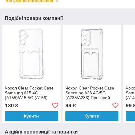
Всі умови повернення
Подібні товари компанії
Чохол Clear Pocket Case
Чохол Clear Pocket Case
Чохо
Samsung A15 4G
Samsung A23 4G/5G
Sam
(A155)/A15 5G (A156)
(A235/A236) Прозорий
(A14
Прозорий
Про
130
99
99
₴
₴
Купити
Купити
Акційні пропозиції та новинки