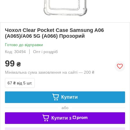
Чохол Clear Pocket Case Samsung A06
(A065)/A06 5G (A066) Прозорий
Готово до відправки
Код: 30494
Опт і роздріб
99
₴
Мінімальна сума замовлення на сайті — 200 ₴
67 ₴
від 5 шт.
Купити
або
Купити з