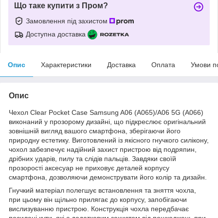
Що таке купити з Пром?
Замовлення під захистом
Доступна доставка
Опис
Характеристики
Доставка
Оплата
Умови п
Опис
Чехол Clear Pocket Case Samsung A06 (A065)/A06 5G (A066)
виконаний у прозорому дизайні, що підкреслює оригінальний
зовнішній вигляд вашого смартфона, зберігаючи його
природну естетику. Виготовлений із якісного гнучкого силікону,
чохол забезпечує надійний захист пристрою від подряпин,
дрібних ударів, пилу та слідів пальців. Завдяки своїй
прозорості аксесуар не приховує деталей корпусу
смартфона, дозволяючи демонструвати його колір та дизайн.
Гнучкий матеріал полегшує встановлення та зняття чохла,
при цьому він щільно прилягає до корпусу, запобігаючи
вислизуванню пристрою. Конструкція чохла передбачає
посилені кути, які є додатковим захистом від пошкоджень при